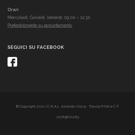
Orari
Mercoledì, Giovedì, Venerdì: 09.00 – 12.30
Preferibilmente su appuntamento
SEGUICI SU FACEBOOK
© Copyright 2021 | C.R.A.L. Azienda Ulss 9 - Treviso P.IVA e C.F.
01763800263