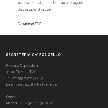
dal presente statuto si fa rinvio alle vigenti
disposizioni di legge.
Download PDF
SEGRETERIA CA’ FONCELLO
Piazzale Ospedale, 1
31100 Treviso (TV)
Tel/fax +39 0422 322456
Email:
segcraltv@aulss2.veneto.it
Orari
Martedì 09-12.30 / 14.30-16.00