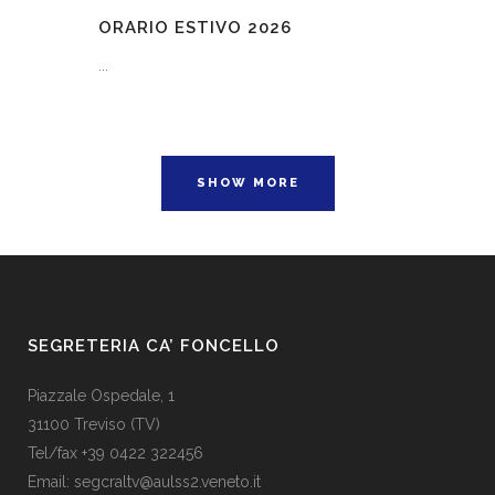
ORARIO ESTIVO 2026
...
SHOW MORE
SEGRETERIA CA’ FONCELLO
Piazzale Ospedale, 1
31100 Treviso (TV)
Tel/fax +39 0422 322456
Email:
segcraltv@aulss2.veneto.it