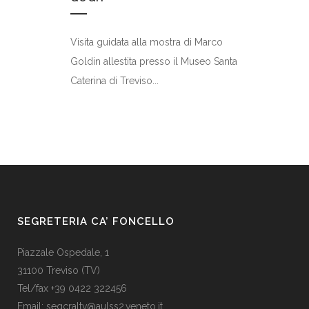
Visita guidata alla mostra di Marco
Goldin allestita presso il Museo Santa
Caterina di Treviso...
SEGRETERIA CA’ FONCELLO
Piazzale Ospedale, 1
31100 Treviso (TV)
Tel/fax +39 0422 322456
Email:
segcraltv@aulss2.veneto.it