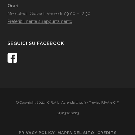
Orari
Mercoledì, Giovedì, Venerdì: 09.00 – 12.30
Preferibilmente su appuntamento
SEGUICI SU FACEBOOK
© Copyright 2021 | C.R.A.L. Azienda Ulss 9 - Treviso P.IVA e C.F.
01763800263
PRIVACY POLICY
MAPPA DEL SITO
CREDITS
|
|