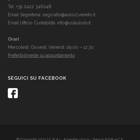
Tel. +39 0422 346048
Email Segreteria:
segcraltv@aulss2.veneto.it
Email Ufficio Contabilità:
info@cralulsstv.it
Orari
Mercoledì, Giovedì, Venerdì: 09.00 – 12.30
Preferibilmente su appuntamento
SEGUICI SU FACEBOOK
© Copyright 2021 | C.R.A.L. Azienda Ulss 9 - Treviso P.IVA e C.F.