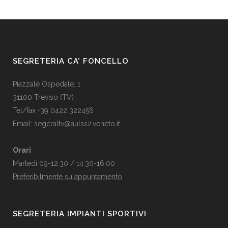
SEGRETERIA CA’ FONCELLO
Piazzale Ospedale, 1
31100 Treviso (TV)
Tel/fax +39 0422 322456
Email:
segcraltv@aulss2.veneto.it
Orari
Martedì 09-12.30 / 14.30-16.00
Preferibilmente su appuntamento
SEGRETERIA IMPIANTI SPORTIVI