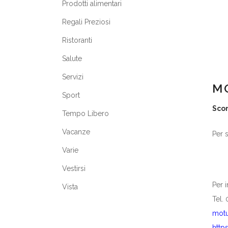
Prodotti alimentari
Regali Preziosi
Ristoranti
Salute
Servizi
M
Sport
Sco
Tempo Libero
Vacanze
Per 
Varie
Vestirsi
Per 
Vista
Tel.
mot
http