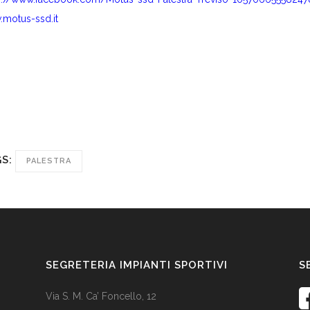
motus-ssd.it
S:
PALESTRA
SEGRETERIA IMPIANTI SPORTIVI
S
Via S. M. Ca’ Foncello, 12