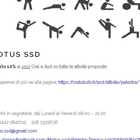
OTUS SSD
nto 10%
ai
soci
Cral e Asd su tutte le attività proposte.
saperne di più vai alla pagina:
https://cralulsstv.it/asd/attivita/palestra/
info in segreteria: dal Lunedì al Venerdì 08.00 – 21.00
 0422 1847215 328 3325636
us.ssd@gmail.com
s://www.facebook.com/Motus-ssd-Palestra-Treviso-10570665558247