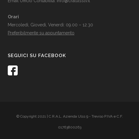
Email Ufficio Contabilità:
info@cralulsstv.it
Orari
Mercoledì, Giovedì, Venerdì: 09.00 – 12.30
Preferibilmente su appuntamento
SEGUICI SU FACEBOOK
© Copyright 2021 | C.R.A.L. Azienda Ulss 9 - Treviso P.IVA e C.F.
01763800263