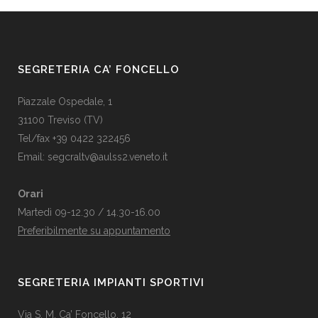
SEGRETERIA CA’ FONCELLO
Piazzale Ospedale, 1
31100 Treviso (TV)
Tel/fax +39 0422 322456
Email:
segcraltv@aulss2.veneto.it
Orari
Martedì 09-12.30 / 14.30-16.00
Preferibilmente su appuntamento
SEGRETERIA IMPIANTI SPORTIVI
Via S. M. Ca’ Foncello, 12