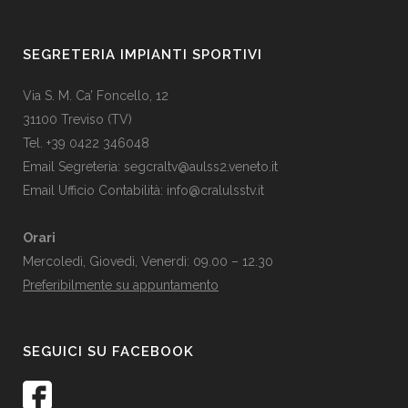
SEGRETERIA IMPIANTI SPORTIVI
Via S. M. Ca’ Foncello, 12
31100 Treviso (TV)
Tel. +39 0422 346048
Email Segreteria:
segcraltv@aulss2.veneto.it
Email Ufficio Contabilità:
info@cralulsstv.it
Orari
Mercoledì, Giovedì, Venerdì: 09.00 – 12.30
Preferibilmente su appuntamento
SEGUICI SU FACEBOOK