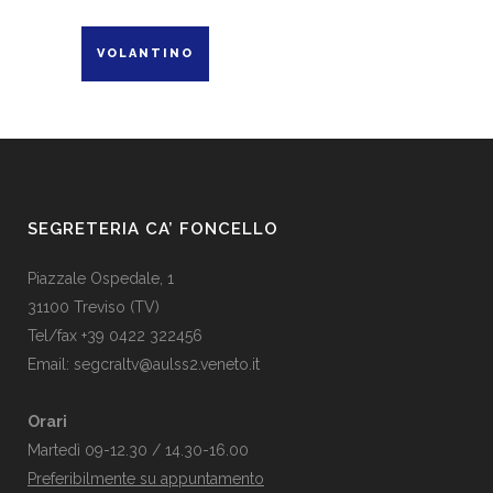
VOLANTINO
SEGRETERIA CA’ FONCELLO
Piazzale Ospedale, 1
31100 Treviso (TV)
Tel/fax +39 0422 322456
Email:
segcraltv@aulss2.veneto.it
Orari
Martedì 09-12.30 / 14.30-16.00
Preferibilmente su appuntamento