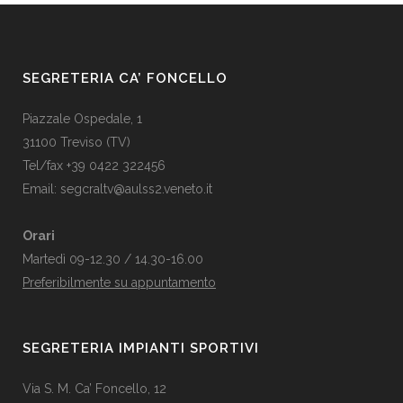
SEGRETERIA CA’ FONCELLO
Piazzale Ospedale, 1
31100 Treviso (TV)
Tel/fax +39 0422 322456
Email:
segcraltv@aulss2.veneto.it
Orari
Martedì 09-12.30 / 14.30-16.00
Preferibilmente su appuntamento
SEGRETERIA IMPIANTI SPORTIVI
Via S. M. Ca’ Foncello, 12