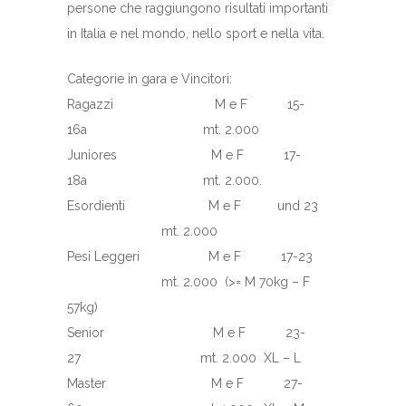
persone che raggiungono risultati importanti
in Italia e nel mondo, nello sport e nella vita.
Categorie in gara e Vincitori:
Ragazzi M e F 15-
16a mt. 2.000
Juniores M e F 17-
18a mt. 2.000.
Esordienti M e F und 23
mt. 2.000
Pesi Leggeri M e F 17-23
mt. 2.000 (>= M 70kg – F
57kg)
Senior M e F 23-
27 mt. 2.000 XL – L
Master M e F 27-