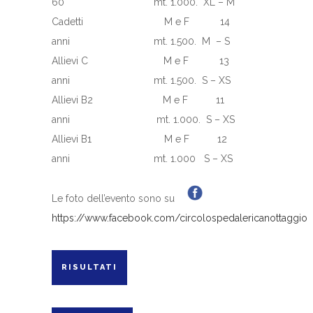
60 mt. 1.000. XL – M
Cadetti M e F 14
anni mt. 1.500. M – S
Allievi C M e F 13
anni mt. 1.500. S – XS
Allievi B2 M e F 11
anni mt. 1.000. S – XS
Allievi B1 M e F 12
anni mt. 1.000 S – XS
Le foto dell’evento sono su
https://www.facebook.com/circolospedalericanottaggio
RISULTATI