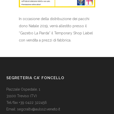
In occasione della distribuzione dei pacchi
dono Natale 2019, verrà allestito presso il
“Gazebo La Piarda” il Temporary Shop Liabel
con vendita a prezzi di fabbrica.
SEGRETERIA CA’ FONCELLO
Piazzale Ospedale, 1
31100 Treviso (TV)
Tel/fax +39 0422 322456
Email:
segcraltv@aulss2.veneto.it