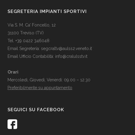
SEGRETERIA IMPIANTI SPORTIVI
Via S. M. Ca’ Foncello, 12
31100 Treviso (TV)
Tel. +39 0422 346048
Email Segreteria:
segcraltv@aulss2.veneto.it
Email Ufficio Contabilità:
info@cralulsstv.it
Orari
Mercoledì, Giovedì, Venerdì: 09.00 – 12.30
Preferibilmente su appuntamento
SEGUICI SU FACEBOOK